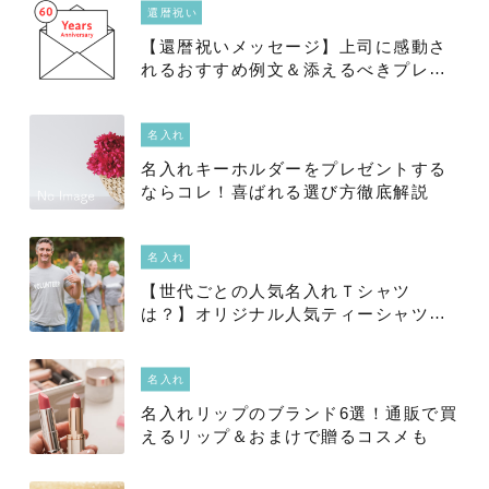
還暦祝い
【還暦祝いメッセージ】上司に感動さ
れるおすすめ例文＆添えるべきプレゼ
ントは？2025年徹底解明版
名入れ
名入れキーホルダーをプレゼントする
ならコレ！喜ばれる選び方徹底解説
名入れ
【世代ごとの人気名入れＴシャツ
は？】オリジナル人気ティーシャツ
を、大人・キッズ・ベビー項目別にラ
ンキングで徹底的にご紹介！
名入れ
名入れリップのブランド6選！通販で買
えるリップ＆おまけで贈るコスメも