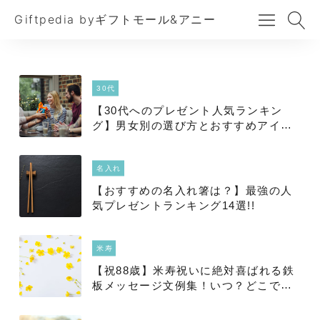
Giftpedia byギフトモール&アニー
30代
【30代へのプレゼント人気ランキン
グ】男女別の選び方とおすすめアイテ
ムを徹底解説！
名入れ
【おすすめの名入れ箸は？】最強の人
気プレゼントランキング14選!!
米寿
【祝88歳】米寿祝いに絶対喜ばれる鉄
板メッセージ文例集！いつ？どこで？
注意点は？合わせて贈りたい人気米寿
プレゼントは？