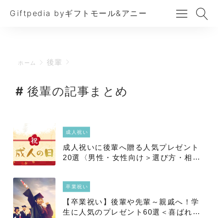
Giftpedia byギフトモール&アニー
後輩
ホーム
後輩の記事まとめ
成人祝い
成人祝いに後輩へ贈る人気プレゼント
20選〈男性・女性向け＞選び方・相場
も
卒業祝い
【卒業祝い】後輩や先輩～親戚へ！学
生に人気のプレゼント60選＜喜ばれる