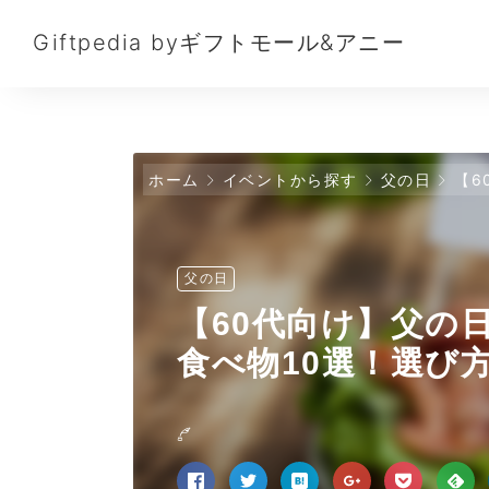
Giftpedia byギフトモール&アニー
ホーム
イベントから探す
父の日
【6
父の日
【60代向け】父の
食べ物10選！選び