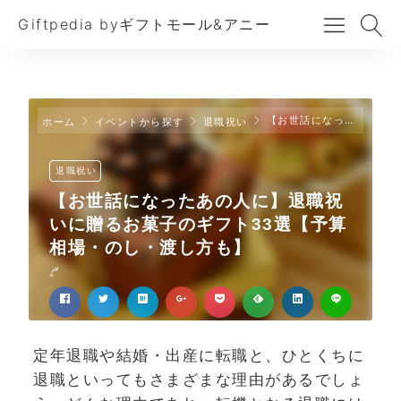
Giftpedia byギフトモール&アニー
【お世話になったあの人に】退職祝いに贈るお菓子のギフト33選【予算相場・のし・渡し方も】
ホーム
イベントから探す
退職祝い
退職祝い
【お世話になったあの人に】退職祝
いに贈るお菓子のギフト33選【予算
相場・のし・渡し方も】
定年退職や結婚・出産に転職と、ひとくちに
退職といってもさまざまな理由があるでしょ