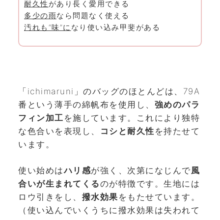
耐久性
があり長く愛用できる
多少の雨
なら問題なく使える
汚れも“味”に
なり使い込み甲斐がある
「ichimaruni」のバッグのほとんどは、79A
番という薄手の綿帆布を使用し、
強めのパラ
フィン加工
を施しています。これにより独特
な色合いを表現し、
コシと耐久性
を持たせて
います。
使い始めは
ハリ感
が強く、次第になじんで
風
合いが生まれてくる
のが特徴です。生地には
ロウ引きをし、
撥水効果
をもたせています。
（使い込んでいくうちに撥水効果は失われて