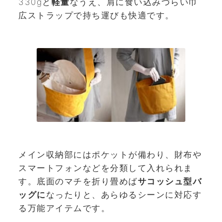
330gと
軽量
なうえ、肩に食い込みづらい巾
広ストラップで持ち運びも快適です。
メイン収納部にはポケットが備わり、財布や
スマートフォンなどを分類して入れられま
す。底面のマチを折り畳めば
サコッシュ型バ
ッグに
なったりと、あらゆるシーンに対応す
る万能アイテムです。