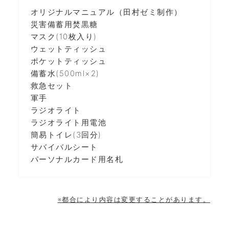
オリジナルマニュアル（田村ゼミ制作）
災害備蓄用焚黒糖
マスク(10枚入り)
ウェットティッシュ
ポケットティッシュ
備蓄水(500ml×2)
救急セット
軍手
ラジオライト
ラジオライト用電池
簡易トイレ(3回分)
サバイバルシート
パーソナルカード用名札
※都合により内容は
変更することがあります。