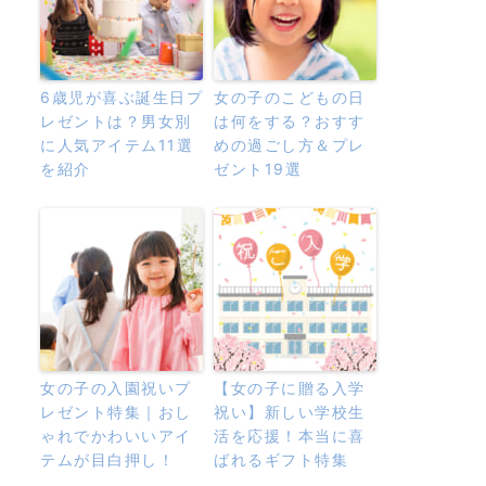
6歳児が喜ぶ誕生日プ
女の子のこどもの日
レゼントは？男女別
は何をする？おすす
に人気アイテム11選
めの過ごし方＆プレ
を紹介
ゼント19選
女の子の入園祝いプ
【女の子に贈る入学
レゼント特集｜おし
祝い】新しい学校生
ゃれでかわいいアイ
活を応援！本当に喜
テムが目白押し！
ばれるギフト特集