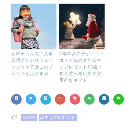
女の子に人気！入学
2歳の女の子がニコニ
式用おしゃれフォー
コ！人気のクリスマ
マルウェアはこのブ
スプレゼント20選！
ランドがおすすめ
長く遊べる玩具＆実
用的なギフト
女の子
誕生日プレゼント