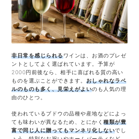
非日常を感じられる
ワインは、お酒のプレゼ
ントとしてよく選ばれています。予算が
2000円前後なら、相手に喜ばれる質の高い
ものを選ぶことができます。
おしゃれなラベ
ルのものも多く、
見栄えがよい
のも人気の理
由のひとつ。
使われているブドウの品種や産地などによっ
ても味わいが異なるため、とにかく
種類が豊
富で同じ人に贈ってもマンネリ化しない
でし
ょう。特別なお祝いやホームパーティなど、