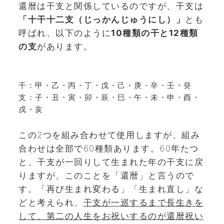
還暦は干支と関係しているのですが、干支は
「十干十二支（じっかんじゅうにし）」
とも
呼ばれ、以下のように
10種類の干と12種類
の支
があります。
干：甲・乙・丙・丁・戊・己・庚・辛・壬・癸
支：子・丑・寅・卯・辰・巳・午・未・申・酉・
戌・亥
この2つを組み合わせて使用しますが、組み
合わせは全部で60種類あります。60年たつ
と、干支が一回りして生まれた年の干支に戻
りますが、このことを「還暦」と言うので
す。「再び生まれ変わる」「生まれ直し」な
どと考えられ、
干支が一巡するまで長生きを
して、第二の人生をお祝いするのが還暦祝い