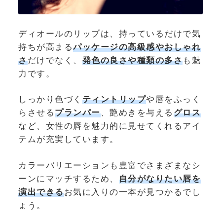
ディオールのリップは、持っているだけで気
持ちが高まる
パッケージの高級感やおしゃれ
さ
だけでなく、
発色の良さや種類の多さ
も魅
力です。
しっかり色づく
ティントリップ
や唇をふっく
らさせる
プランパー
、艶めきを与える
グロス
など、女性の唇を魅力的に見せてくれるアイ
テムが充実しています。
カラーバリエーションも豊富でさまざまなシ
ーンにマッチするため、
自分がなりたい唇を
演出できる
お気に入りの一本が見つかるでし
ょう。