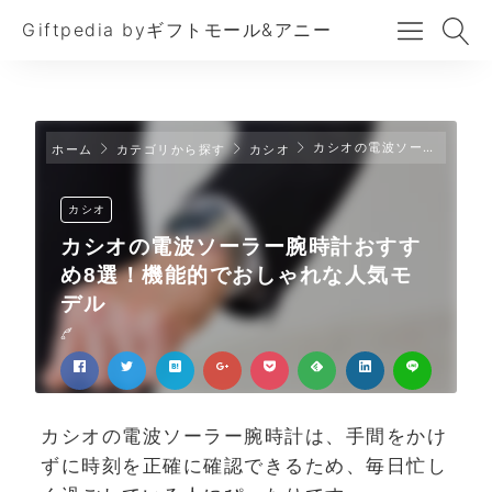
Giftpedia byギフトモール&アニー
カシオの電波ソーラー腕時計おすすめ8選！機能的でおしゃれな人気モデル
ホーム
カテゴリから探す
カシオ
カシオ
カシオの電波ソーラー腕時計おすす
め8選！機能的でおしゃれな人気モ
デル
カシオの電波ソーラー腕時計は、手間をかけ
ずに時刻を正確に確認できるため、毎日忙し