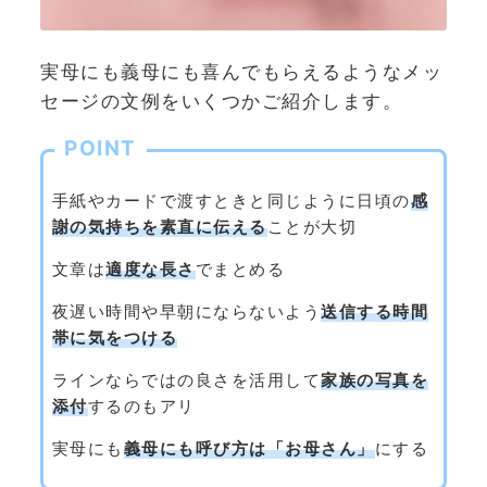
実母にも義母にも喜んでもらえるようなメッ
セージの文例をいくつかご紹介します。
POINT
手紙やカードで渡すときと同じように日頃の
感
謝の気持ちを素直に伝える
ことが大切
文章は
適度な長さ
でまとめる
夜遅い時間や早朝にならないよう
送信する時間
帯に気をつける
ラインならではの良さを活用して
家族の写真を
添付
するのもアリ
実母にも
義母にも呼び方は「お母さん」
にする