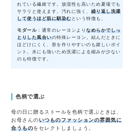
れている繊維です。放湿性も高いため夏場でも
サラリと使えます。汚れに強く、
繰り返し洗濯
して使うほど肌に馴染む
という特徴も。
モダール
：通常のレーヨンより
なめらかでしっ
とりした風合い
の特殊レーヨン。結んだときに
ほどけにくく、形を作りやすいのも嬉しいポイ
ント。水にも強いため洗濯による縮みが少ない
のも特徴です。
色柄で選ぶ
母の日に贈るストールを色柄で選ぶときは、
お母さんの
いつものファッションの雰囲気に
合うもの
をセレクトしましょう。