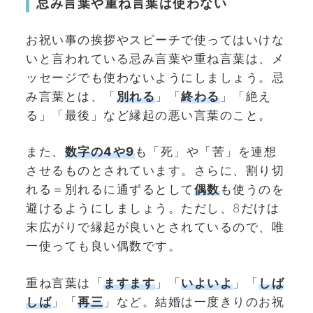
忌み言葉や重ね言葉は使わない
お祝い事の挨拶やスピーチで使ってはいけな
いと言われている忌み言葉や重ね言葉は、メ
ッセージでも使わないようにしましょう。忌
み言葉とは、「
別れる
」「
終わる
」「絶え
る」「最後」など縁起の悪い言葉のこと。
また、
数字の4や9
も「死」や「苦」を連想
させるものとされています。さらに、割り切
れる＝別れるに通ずるとして
偶数
も使うのを
避けるようにしましょう。ただし、8だけは
末広がりで縁起が良いとされているので、唯
一使っても良い偶数です。
重ね言葉は「
ますます
」「
いよいよ
」「
しば
しば
」「
再三
」など。結婚は一度きりのお祝