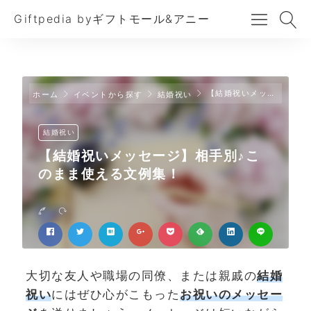
Giftpedia byギフトモール&アニー
【結婚祝いメッセージ】相手別♪このまま使える文例集！
ホーム
イベントから探す
結婚祝い
結婚祝い
【結婚祝いメッセージ】相手別♪こ
のまま使える文例集！
大切な友人や職場の同僚、または親戚の
結婚
祝い
にはぜひ心がこもった
お祝いのメッセー