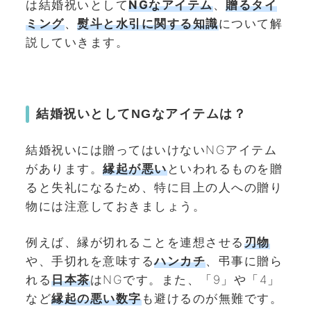
は結婚祝いとして
NGなアイテム
、
贈るタイ
ミング
、
熨斗と水引に関する知識
について解
説していきます。
結婚祝いとしてNGなアイテムは？
結婚祝いには贈ってはいけないNGアイテム
があります。
縁起が悪い
といわれるものを贈
ると失礼になるため、特に目上の人への贈り
物には注意しておきましょう。
例えば、縁が切れることを連想させる
刃物
や、手切れを意味する
ハンカチ
、弔事に贈ら
れる
日本茶
はNGです。また、「9」や「4」
など
縁起の
悪い数字
も避けるのが無難です。