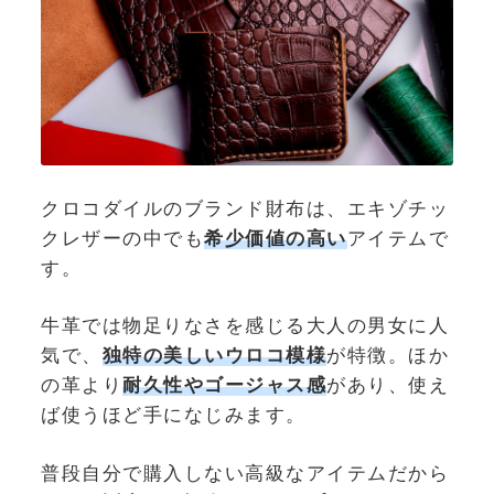
クロコダイルのブランド財布は、エキゾチッ
クレザーの中でも
希少価値の高い
アイテムで
す。
牛革では物足りなさを感じる大人の男女に人
気で、
独特の美しいウロコ模様
が特徴。ほか
の革より
耐久性やゴージャス感
があり、使え
ば使うほど手になじみます。
普段自分で購入しない高級なアイテムだから