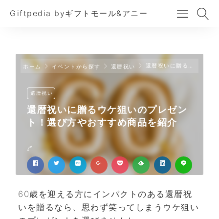
Giftpedia byギフトモール&アニー
還暦祝いに贈るウケ狙いのプレゼント！選び方やおすすめ商品を紹介
ホーム
イベントから探す
還暦祝い
還暦祝い
還暦祝いに贈るウケ狙いのプレゼン
ト！選び方やおすすめ商品を紹介
60歳を迎える方にインパクトのある還暦祝
いを贈るなら、思わず笑ってしまうウケ狙い