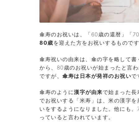
傘寿のお祝いは、「60歳の還暦」「7
80歳
を迎えた方をお祝いするもので
傘寿祝いの由来は、傘の字を略して書
から、80歳のお祝いが始まったと言
ですが、
傘寿は日本が発祥のお祝い
で
傘寿のように
漢字が由来
で始まった長
でお祝いする「米寿」は、米の漢字を
いをするようになりました。他にも、7
っていると言われています。