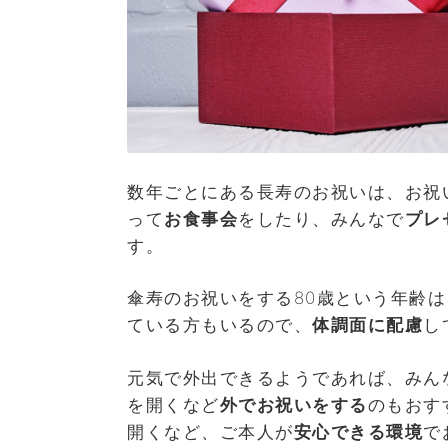
数年ごとにある長寿のお祝いは、お祝
って
お食事会
をしたり、みんなで
プレ
す。
傘寿のお祝いをする80歳という年齢
ている方もいるので、
体調面に配慮
し
元気で外出できるようであれば、みん
を開くなど
外でお祝いをする
のもおす
開くなど、ご本人が
安心できる環境
で