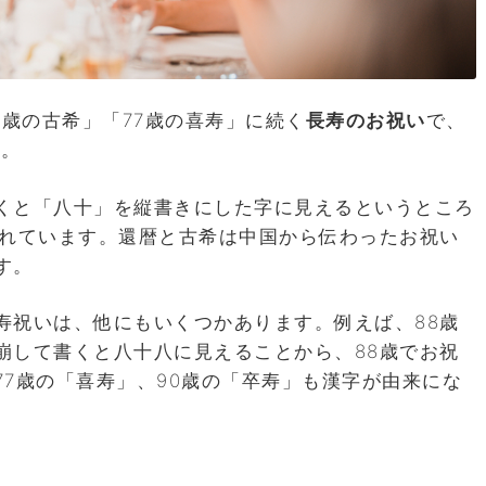
0歳の古希」「77歳の喜寿」に続く
長寿のお祝い
で、
す。
くと「八十」を縦書きにした字に見えるというところ
われています。還暦と古希は中国から伝わったお祝い
す。
寿祝いは、他にもいくつかあります。例えば、
88
歳
崩して書くと八十八に見えることから、
88
歳でお祝
7歳の「喜寿」、90歳の「卒寿」も漢字が由来にな