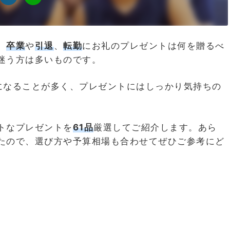
、
卒業
や
引退
、
転勤
にお礼のプレゼントは何を贈るべ
迷う方は多いものです。
になることが多く、プレゼントにはしっかり気持ちの
トなプレゼントを
61品
厳選してご紹介します。あら
たので、選び方や予算相場も合わせてぜひご参考にど