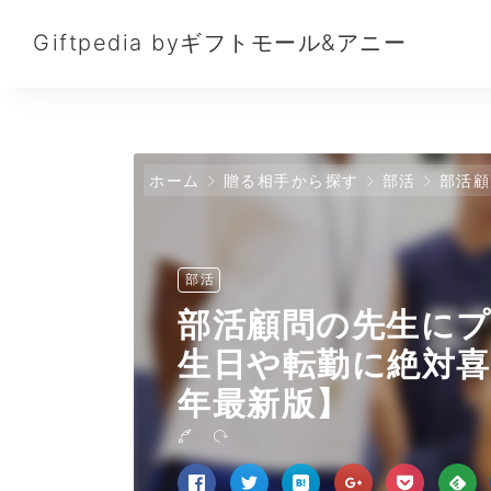
Giftpedia byギフトモール&アニー
ホーム
贈る相手から探す
部活
部活顧問の
部活
部活顧問の先生に
生日や転勤に絶対喜
年最新版】