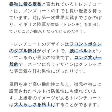
春秋に着る定番
と言われているトレンチコー
トは、メンズコートの中でも長い歴史を持っ
ています。時は第一次世界大戦までさかのぼ
り、イギリス陸軍が
塹壕（トレンチ）を着用し
ていたことが由来となっているのだそう。
トレンチコートのデザインは
フロントボタン
のダブル掛け
がポイントで、
腰にベルト
がつ
いているのが最大の特徴です。
ロング丈が一
般的
で、スーツに合うデザインはクラシック
な雰囲気を好む男性にぴったりです。
風雨を凌ぐ高い機能性に加え、襟元や袖口に
設置されたベルトは防風性にも優れていま
す。上級者のイメージがあるトレンチコート
は
大人らしさを格上げ
することができます。