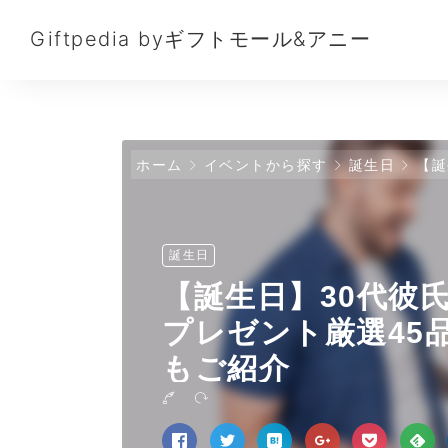
Giftpedia byギフトモール&アニー
ホーム
イベントから探す
誕生日
【誕生
誕生日
【誕生日】30代彼
プレゼント厳選45
もご紹介