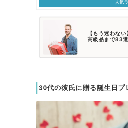
人気
【もう迷わない
高級品まで83
30代の彼氏に贈る誕生日