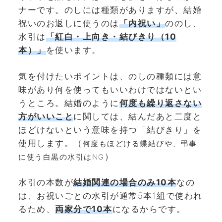
ナーです。のしには種類がありますが、結婚
祝いのお返しに使うのは
「内祝い」
ののし、
水引は
「紅白・上向き・結びきり（10
本）」
を使います。
気を付けたいポイントは、のしの種類には意
味があり何を使ってもいいわけではないとい
うところ。結婚のように
何度も繰り返さない
方がいいこと
に関しては、結んだあと二度と
ほどけないという意味を持つ「結びきり」を
使用します。（
何度もほどける蝶結びや、弔事
）
に使う白黒の水引はNG
水引の本数が
結婚関連の場合のみ10本
なの
は、お祝いごとの水引が通常5本1組で使われ
るため、
両家分で10本
になるからです。