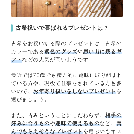
古希祝いで喜ばれるプレゼントは？
古希をお祝いする際のプレゼントは、古希の
カラーである
紫色のグッズ
や
思い出に残るギ
フト
などの人気が高いようです。
最近では70歳でも精力的に趣味に取り組まれ
ている方や、現役で仕事をされている方も多
いので、
お年寄り扱いをしないプレゼント
を
選びましょう。
また、古希ということにこだわらず、
相手の
好みに合うもの
や
趣味で使えるもの
など、
喜
んでもらえそうなプレゼント
を選ぶのもオス