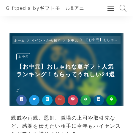
Giftpedia byギフトモール&アニー
【お中元】おしゃれな夏ギフト人気ランキング！もらってうれしい24選
ホーム
イベントから探す
お中元
お中元
【お中元】おしゃれな夏ギフト人気
ランキング！もらってうれしい24選
親戚や両親、恩師、職場の上司や取引先な
ど、感謝を伝えたい相手に今年もハイセンス