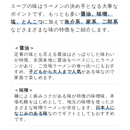
スープの味はラーメンの決め手となる大事な
ポイントです。もっとも多い
醤油、味噌、
塩、とんこつ
に加えて
魚介系、家系、二郎系
などさまざまな味の特徴をご紹介します。
＜醤油＞
定番の味とも言える醤油はさっぱりした味わい
が特徴。全国各地に醤油をベースにしたラーメ
ンがあり、ご当地ラーメンの食べ比べにもおす
すめ。
子どもから大人まで人気
がある味なので
家族で楽しめます。
＜味噌＞
麺によく絡みコクがある味が特徴の味噌味。本
場札幌をはじめとして、地元の味噌を使ったさ
まざまな味噌ラーメンが存在します。
日本人に
なじみのある味
なのでギフトとしてもおすすめ
です。