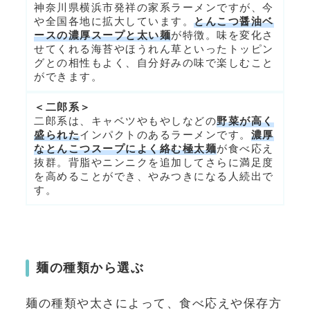
神奈川県横浜市発祥の家系ラーメンですが、今
や全国各地に拡大しています。
とんこつ醤油ベ
ースの濃厚スープと太い麺
が特徴。味を変化さ
せてくれる海苔やほうれん草といったトッピン
グとの相性もよく、自分好みの味で楽しむこと
ができます。
＜二郎系＞
二郎系は、キャベツやもやしなどの
野菜が高く
盛られた
インパクトのあるラーメンです。
濃厚
なとんこつスープによく絡む極太麺
が食べ応え
抜群。背脂やニンニクを追加してさらに満足度
を高めることができ、やみつきになる人続出で
す。
麺の種類から選ぶ
麺の種類や太さによって、食べ応えや保存方