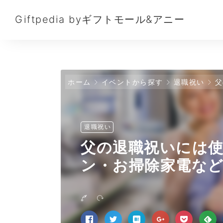
Giftpedia byギフトモール&アニー
ホーム
イベントから探す
退職祝い
父
退職祝い
父の退職祝いには
ン・お掃除家電など