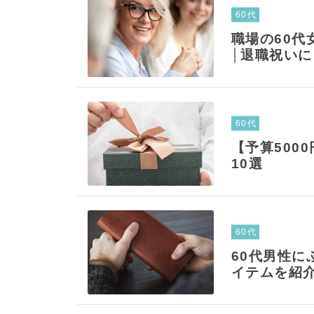
60代
職場の60代
│退職祝い
60代
【予算500
10選
60代
60代男性に
イテムを紹