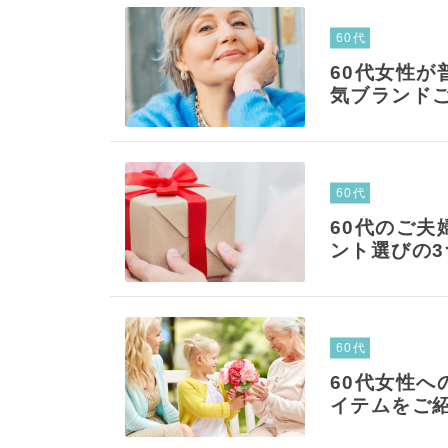
60代
60代女性
気ブランド
60代
60代のご
ント選びの
60代
60代女性
イテムをご