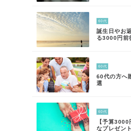
60代
誕生日やお
る3000円
60代
60代の方へ
選
60代
【予算300
なプレゼン