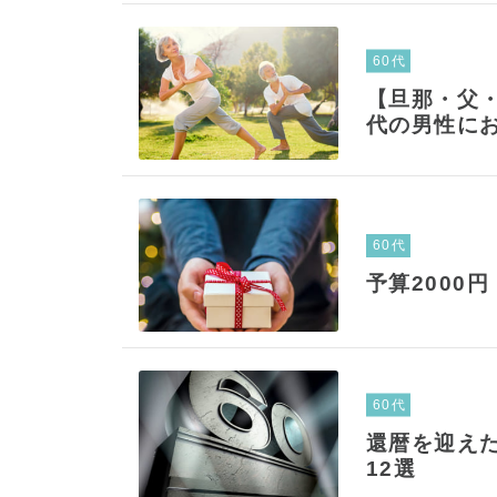
60代
【旦那・父
代の男性に
60代
予算2000
60代
還暦を迎え
12選