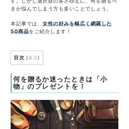
す。しかし選択肢の多さゆえに、何を贈るべ
きか悩んでしまう方も多いことでしょう。
本記事では、
女性の好みを幅広く網羅した
50商品
をご紹介します！
目次
[
表示
]
何を贈るか迷ったときは「小
物」のプレゼントを！