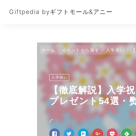
Giftpedia byギフトモール&アニー
ホーム
イベントから探す
入学祝い
【
入学祝い
【徹底解説】入学
プレゼント54選・