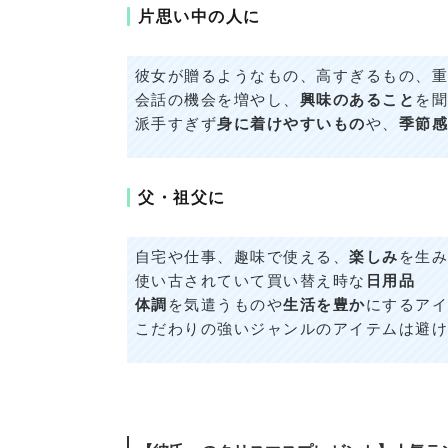
片思い中の人に
彼女が贈るようなもの、高すぎるもの、重
会話の機会を増やし、
興味のあること
を聞
派手すぎず
身に着けやすいもの
や、
季節感
父・祖父に
自宅や仕事、趣味で使える、
楽しみ
を生み
使い古されていて買い替え時な
日用品
体調
を気遣うものや
生活を豊か
にするアイ
こだわりの強いジャンルのアイテムは避け