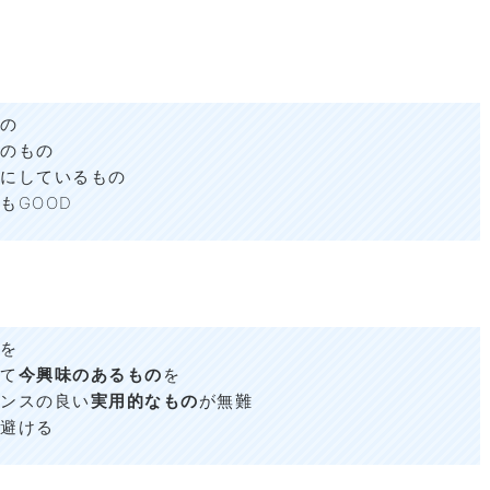
の
のもの
にしているもの
もGOOD
を
て
今興味のあるもの
を
ンスの良い
実用的なもの
が無難
避ける