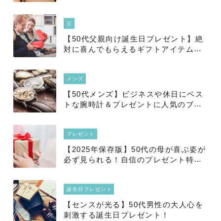
ュアル】
父
【50代父親向け誕生日プレゼント】絶
対に喜んでもらえるギフトアイテム特
集！
メンズ
【50代メンズ】ビジネスや休日にベス
トな腕時計＆プレゼントに人気のブラ
ンド腕時計は？【予算相場も】
プレゼント
【2025年保存版】50代の母が喜ぶ姿が
必ず見られる！自信のプレゼント特集
｜厳選50品
誕生日プレゼント
【センスが光る】50代男性の大人心を
刺激する誕生日プレゼント！