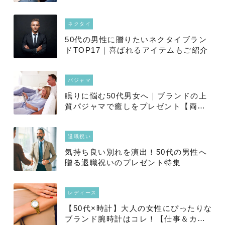
ネクタイ
50代の男性に贈りたいネクタイブラン
ドTOP17｜喜ばれるアイテムもご紹介
パジャマ
眠りに悩む50代男女へ｜ブランドの上
質パジャマで癒しをプレゼント【両
親・祖父母・パートナー】
退職祝い
気持ち良い別れを演出！50代の男性へ
贈る退職祝いのプレゼント特集
レディース
【50代×時計】大人の女性にぴったりな
ブランド腕時計はコレ！【仕事＆カジ