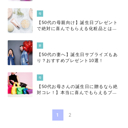
母
【50代の母親向け】誕生日プレゼント
で絶対に喜んでもらえる化粧品とは？
2025年徹底解明版
妻
【50代の妻へ】誕生日サプライズもあ
り？おすすめプレゼント10選！
母
【50代お母さんの誕生日に贈るなら絶
対コレ！】本当に喜んでもらえるブラ
ンドバックプレゼント特集＜永久保存
版＞
1
2