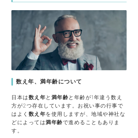
数え年、満年齢について
日本は
数え年
と
満年齢
と年齢が1年違う数え
方が2つ存在しています。お祝い事の行事で
はよく
数え年
を使用しますが、地域や神社な
どによっては
満年齢
で進めることもありま
す。