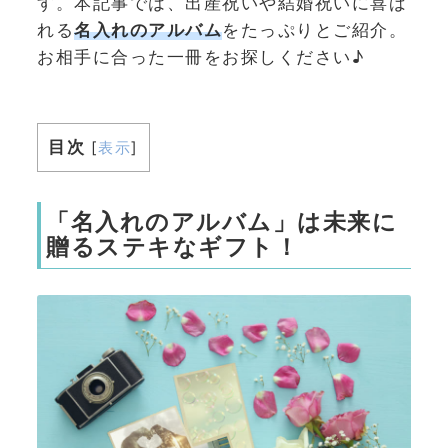
す。本記事では、出産祝いや結婚祝いに喜ば
れる
名入れのアルバム
をたっぷりとご紹介。
お相手に合った一冊をお探しください♪
目次
[
表示
]
「名入れのアルバム」は未来に
贈るステキなギフト！