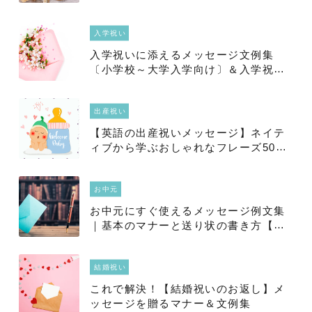
れるプレゼントも
入学祝い
入学祝いに添えるメッセージ文例集
〔小学校～大学入学向け〕＆入学祝い
のおすすめギフト16選
出産祝い
【英語の出産祝いメッセージ】ネイテ
ィブから学ぶおしゃれなフレーズ50選
＆おすすめギフトもご紹介
お中元
お中元にすぐ使えるメッセージ例文集
｜基本のマナーと送り状の書き方【送
る相手別】
結婚祝い
これで解決！【結婚祝いのお返し】メ
ッセージを贈るマナー＆文例集