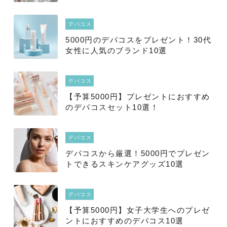
デパコス
5000円のデパコスをプレゼント！30代
女性に人気のブランド10選
デパコス
【予算5000円】プレゼントにおすすめ
のデパコスセット10選！
デパコス
デパコスから厳選！5000円でプレゼン
トできるスキンケアグッズ10選
デパコス
【予算5000円】女子大学生へのプレゼ
ントにおすすめのデパコス10選